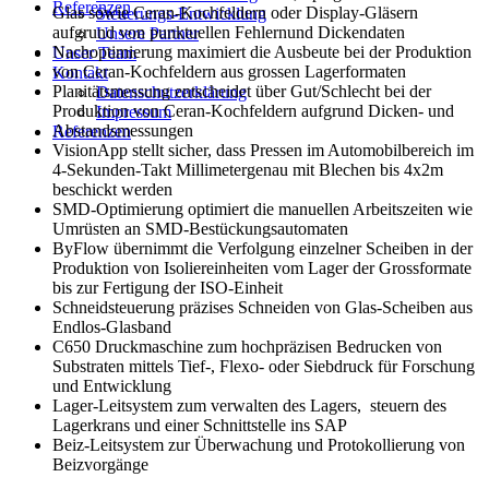
Referenzen
Glas sowie Ceran-Kochfeldern oder Display-Gläsern
Steuerungs-Entwicklung
aufgrund von punktuellen Fehlernund Dickendaten
Unsere Partner
Nachoptimierung maximiert die Ausbeute bei der Produktion
Unser Team
von Ceran-Kochfeldern aus grossen Lagerformaten
Kontakt
Planitätsmessung entscheidet über Gut/Schlecht bei der
Datenschutzerklärung
Produktion von Ceran-Kochfeldern aufgrund Dicken- und
Impressum
Abstandsmessungen
Referenzen
VisionApp stellt sicher, dass Pressen im Automobilbereich im
4-Sekunden-Takt Millimetergenau mit Blechen bis 4x2m
beschickt werden
SMD-Optimierung optimiert die manuellen Arbeitszeiten wie
Umrüsten an SMD-Bestückungsautomaten
ByFlow übernimmt die Verfolgung einzelner Scheiben in der
Produktion von Isoliereinheiten vom Lager der Grossformate
bis zur Fertigung der ISO-Einheit
Schneidsteuerung präzises Schneiden von Glas-Scheiben aus
Endlos-Glasband
C650 Druckmaschine zum hochpräzisen Bedrucken von
Substraten mittels Tief-, Flexo- oder Siebdruck für Forschung
und Entwicklung
Lager-Leitsystem zum verwalten des Lagers, steuern des
Lagerkrans und einer Schnittstelle ins SAP
Beiz-Leitsystem zur Überwachung und Protokollierung von
Beizvorgänge