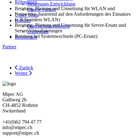
Referenzen
Steuerungs-Entwicklung
Beratung, Planung und Umsetzung für WLAN und
Unsere Partner
Netzwerke, basierend auf den Anforderungen des Einsatzes
Unser Team
(z.B Seamless WLAN)
Kontakt
Beratung, Planung und Umsetzung für Server-Ersatz und
Datenschutzerklärung
Server-Virtualisierungen
Impressum
Beratung bei Systemwechseln (PC-Ersatz)
Referenzen
Partner
Zurück
Weiter
Mipec AG
Galliweg 2b
CH-4852 Rothrist
Switzerland
+41(0)62 794 47 77
info@mipec.ch
support@mipec.ch